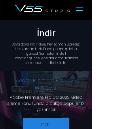
İndir
Doya doya indir diye, her zaman ücretsiz.
Her zaman hızlı. Daha gelişmiş daha
güncel. Sen yeter ki iste !
Dosyalar güncellene dek aracı transfer
sitelerinden indirebilirsin.
Adobe Premiere Pro 2022
Windows
Adobe Premiere Pro CC 2022, video
işleme konusunda oldukça popüler bir
yazılımdır.
İndir