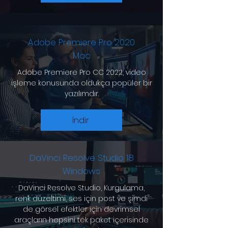
Adobe Premiere Pro 2020
Mac
Adobe Premiere Pro CC 2022, video
işleme konusunda oldukça popüler bir
yazılımdır.
İndir
DaVinci Resolve Studio 18
Windows
DaVinci Resolve Studio, Kurgulama,
renk düzeltimi, ses için post ve şimdi
de görsel efektler için devrimsel
araçların hepsini tek paket içerisinde