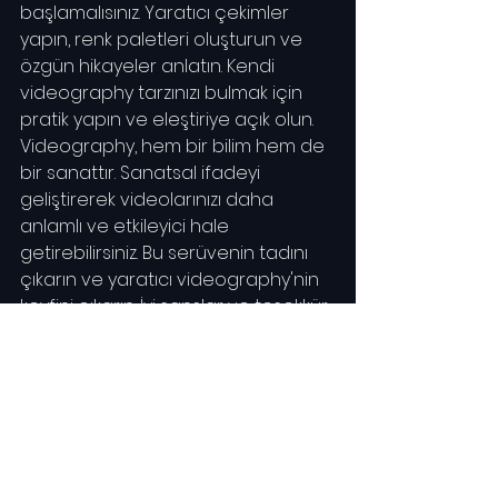
başlamalısınız. Yaratıcı çekimler 
yapın, renk paletleri oluşturun ve 
özgün hikayeler anlatın. Kendi 
videography tarzınızı bulmak için 
pratik yapın ve eleştiriye açık olun.
Videography, hem bir bilim hem de 
bir sanattır. Sanatsal ifadeyi 
geliştirerek videolarınızı daha 
anlamlı ve etkileyici hale 
getirebilirsiniz. Bu serüvenin tadını 
çıkarın ve yaratıcı videography'nin 
keyfini çıkarın. İyi şanslar ve teşekkür 
ederim.
Eğitim Programı
Videographer olmak
Eğitim Programı
Videographer olmak