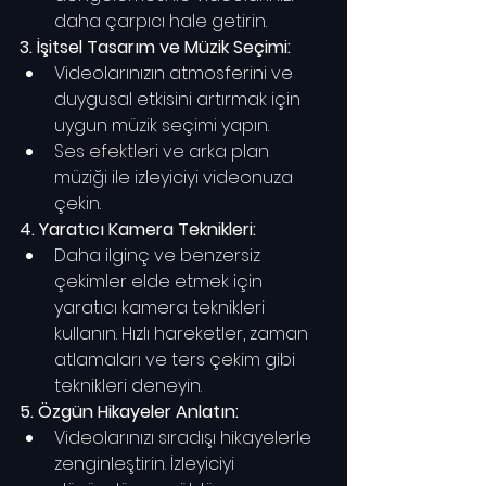
daha çarpıcı hale getirin.
3. İşitsel Tasarım ve Müzik Seçimi:
Videolarınızın atmosferini ve 
duygusal etkisini artırmak için 
uygun müzik seçimi yapın.
Ses efektleri ve arka plan 
müziği ile izleyiciyi videonuza 
çekin.
4. Yaratıcı Kamera Teknikleri:
Daha ilginç ve benzersiz 
çekimler elde etmek için 
yaratıcı kamera teknikleri 
kullanın. Hızlı hareketler, zaman 
atlamaları ve ters çekim gibi 
teknikleri deneyin.
5. Özgün Hikayeler Anlatın:
Videolarınızı sıradışı hikayelerle 
zenginleştirin. İzleyiciyi 