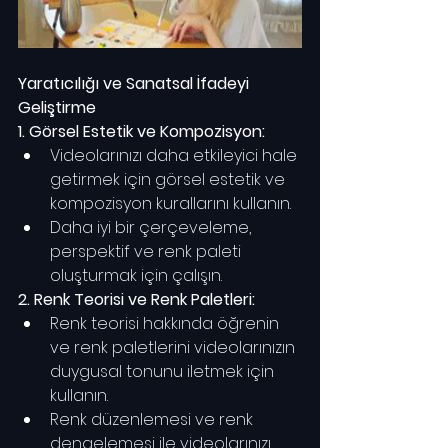
Yaratıcılığı ve Sanatsal İfadeyi 
Geliştirme
1. Görsel Estetik ve Kompozisyon:
Videolarınızı daha etkileyici hale 
getirmek için görsel estetik ve 
kompozisyon kurallarını kullanın.
Daha iyi bir çerçeveleme, 
perspektif ve renk paleti 
oluşturmak için çalışın.
2. Renk Teorisi ve Renk Paletleri:
Renk teorisi hakkında öğrenin 
ve renk paletlerini videolarınızın 
duygusal tonunu iletmek için 
kullanın.
Renk düzenlemesi ve renk 
dengelemesi ile videolarınızı 