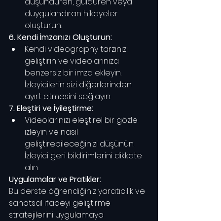
düşündüren, güldüren veya 
duygulandıran hikayeler 
oluşturun.
6. Kendi İmzanızı Oluşturun:
Kendi videography tarzınızı 
geliştirin ve videolarınıza 
benzersiz bir imza ekleyin. 
İzleyicilerin sizi diğerlerinden 
ayırt etmesini sağlayın.
7. Eleştiri ve İyileştirme:
Videolarınızı eleştirel bir gözle 
izleyin ve nasıl 
geliştirebileceğinizi düşünün. 
İzleyici geri bildirimlerini dikkate 
alın.
Uygulamalar ve Pratikler:
Bu derste öğrendiğiniz yaratıcılık ve 
sanatsal ifadeyi geliştirme 
stratejilerini uygulamaya 