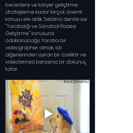
becerilere ve kariyer geliştirme 
stratejilerine kadar birçok önemli 
konuyu ele aldık. Sekizinci derste ise 
"Yaratıcılığı ve Sanatsal İfadeyi 
Geliştirme" konusuna 
odaklanacağız. Yaratıcı bir 
videographer olmak, sizi 
diğerlerinden ayıran bir özelliktir ve 
videolarınıza benzersiz bir dokunuş 
katar.