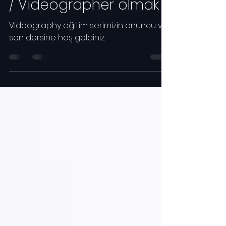
Geleceği Şekillendirme
/ Videographer olmak !
Videography eğitim serimizin onuncu ve
son dersine hoş geldiniz.