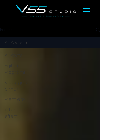
Eğitim
All Posts
All Posts
Eğitim
Programı
Videographer
olmak
Premiere
after
effect